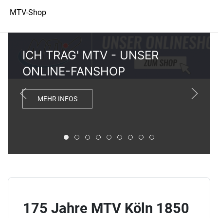
MTV-Shop
ICH TRAG' MTV - UNSER
ONLINE-FANSHOP
MEHR INFOS
ICH TRAG' MTV - UNSER ONLINE-FANSHOP
ONLINE SPENDEN - JETZT DEINEN MT
FIT DURCH DIE SOMMERFERIEN
SOMMER-WASSERKURSE JETZT 
HOT! UNSER ZUMBA & LIFT FE
CROWDFUNDING-KAMPAGNE
DEIN GYM IST ÜBERALL
SOMMERFERIEN: SP
KOSTENLOSES FE
175 Jahre MTV Köln 1850