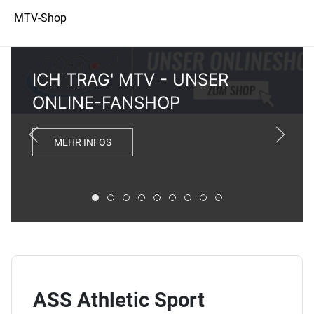
MTV-Shop
ICH TRAG' MTV - UNSER
ONLINE-FANSHOP
MEHR INFOS
ICH TRAG' MTV - UNSER ONLINE-FANSHOP
ONLINE SPENDEN - JETZT DEINEN MT
FIT DURCH DIE SOMMERFERIEN
SOMMER-WASSERKURSE JETZT 
HOT! UNSER ZUMBA & LIFT FE
CROWDFUNDING-KAMPAGNE
DEIN GYM IST ÜBERALL
SOMMERFERIEN: SP
KOSTENLOSES FE
ASS Athletic Sport