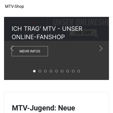
MTV-Shop
ICH TRAG' MTV - UNSER
ONLINE-FANSHOP
MEHR INFOS
ICH TRAG' MTV - UNSER ONLINE-FANSHOP
ONLINE SPENDEN - JETZT DEINEN MT
FIT DURCH DIE SOMMERFERIEN
SOMMER-WASSERKURSE JETZT 
HOT! UNSER ZUMBA & LIFT FE
CROWDFUNDING-KAMPAGNE
DEIN GYM IST ÜBERALL
SOMMERFERIEN: SP
KOSTENLOSES FE
MTV-Jugend: Neue