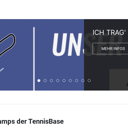
ICH TRAG
MEHR INFOS
ICH TRAG' MTV - UNSER ONLINE-FANSHOP
ONLINE SPENDEN - JETZT DEINEN MT
FIT DURCH DIE SOMMERFERIEN
SOMMER-WASSERKURSE JETZT 
HOT! UNSER ZUMBA & LIFT FE
CROWDFUNDING-KAMPAGNE
DEIN GYM IST ÜBERALL
SOMMERFERIEN: SP
KOSTENLOSES FE
Camps der TennisBase