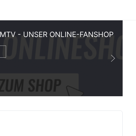
' MTV - UNSER ONLINE-FANSHOP
V UNTERSTÜTZEN!
BUCHEN!
RIEN-SPECIAL
: JETZT SPENDEN!
!
ORTBETRIEB & ÖFFNUNGSZEITEN
RIENPROGRAMM FÜR KINDER VON 9-13 JAHREN