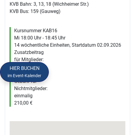
KVB Bahn: 3, 13, 18 (Wichheimer Str.)
KVB Bus: 159 (Gauweg)
Kursnummer KAB16
Mi 18:00 Uhr - 18:45 Uhr
14 wöchentliche Einheiten, Startdatum 02.09.2026
Zusatzbeitrag
für Mitglieder:
einmalig
HIER BUCHEN
112,00 €
im Event-Kalender
Gebühr für
Nichtmitglieder:
einmalig
210,00 €