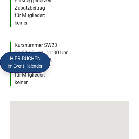
Einstieg jederzeit
Zusatzbeitrag
für Mitglieder:
keiner
Kursnummer SW23
Sa 09:15 Uhr - 11:00 Uhr
HIER BUCHEN
Einstieg jederzeit
im Event-Kalender
Zusatzbeitrag
für Mitglieder:
keiner